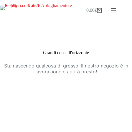
Salta
al
0,00
€
Carrello
contenuto
Vai
al
contenuto
Grandi cose all'orizzonte
Sta nascendo qualcosa di grosso! Il nostro negozio è in
lavorazione e aprirà presto!