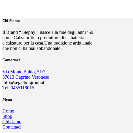
Chi Siamo
Il Brand “ Stephy ” nasce alla fine degli anni ‘60
come Calzaturificio produttore di ciabatteria
e calzature per la casa.Una tradizione artigianale
che non ci ha mai abbandonato.
Contattaci
Via Monte Baldo, 51/2
37013 Caprino Veronese
info@segattinigroup.it
Tel: 0455118015
Menù
Home
Shop
Chi siamo
Contattaci