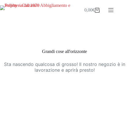
Salta
al
0,00
€
Carrello
contenuto
Vai
al
contenuto
Grandi cose all'orizzonte
Sta nascendo qualcosa di grosso! Il nostro negozio è in
lavorazione e aprirà presto!