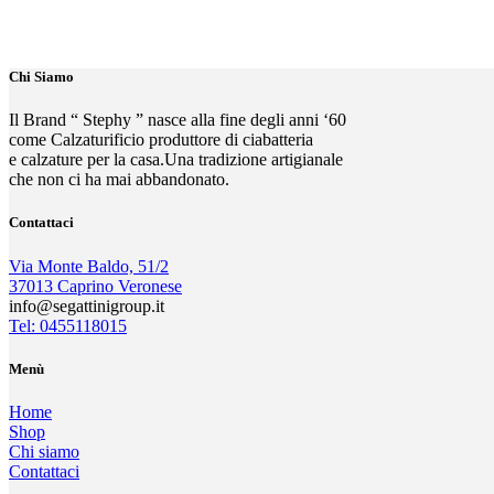
Chi Siamo
Il Brand “ Stephy ” nasce alla fine degli anni ‘60
come Calzaturificio produttore di ciabatteria
e calzature per la casa.Una tradizione artigianale
che non ci ha mai abbandonato.
Contattaci
Via Monte Baldo, 51/2
37013 Caprino Veronese
info@segattinigroup.it
Tel: 0455118015
Menù
Home
Shop
Chi siamo
Contattaci