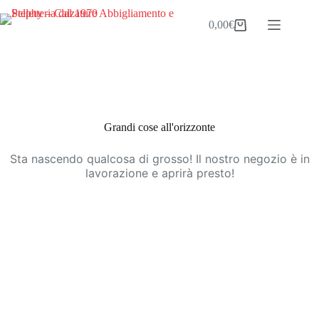
Salta
al
0,00
€
Carrello
contenuto
Vai
al
contenuto
Grandi cose all'orizzonte
Sta nascendo qualcosa di grosso! Il nostro negozio è in
lavorazione e aprirà presto!