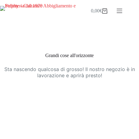
Salta
al
0,00
€
Carrello
contenuto
Vai
al
contenuto
Grandi cose all'orizzonte
Sta nascendo qualcosa di grosso! Il nostro negozio è in
lavorazione e aprirà presto!