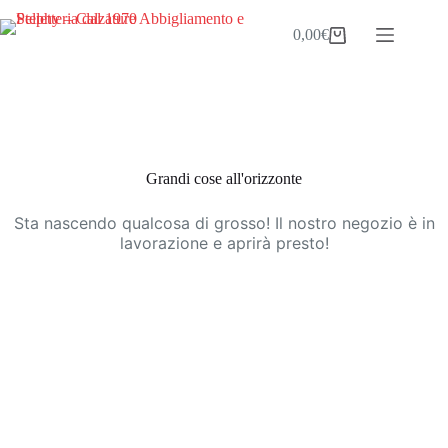
Salta
al
0,00
€
Carrello
contenuto
Vai
al
contenuto
Grandi cose all'orizzonte
Sta nascendo qualcosa di grosso! Il nostro negozio è in
lavorazione e aprirà presto!