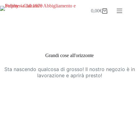
Salta
al
0,00
€
Carrello
contenuto
Vai
al
contenuto
Grandi cose all'orizzonte
Sta nascendo qualcosa di grosso! Il nostro negozio è in
lavorazione e aprirà presto!