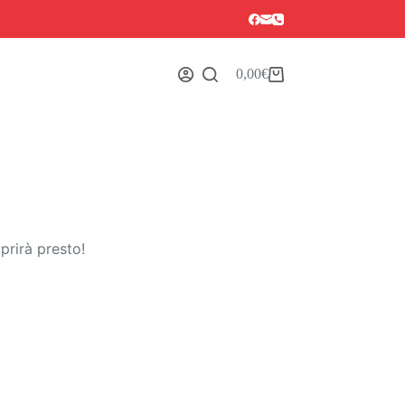
0,00
€
Carrello
prirà presto!