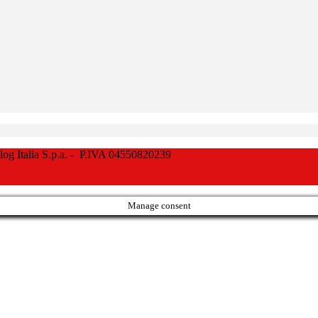
Italia S.p.a. - P.IVA 04550820239
Manage consent