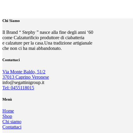
Chi Siamo
Il Brand “ Stephy ” nasce alla fine degli anni ‘60
come Calzaturificio produttore di ciabatteria
e calzature per la casa.Una tradizione artigianale
che non ci ha mai abbandonato.
Contattaci
Via Monte Baldo, 51/2
37013 Caprino Veronese
info@segattinigroup.it
Tel: 0455118015
Menù
Home
Shop
Chi siamo
Contattaci