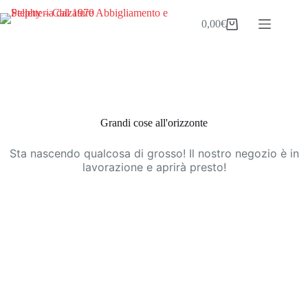
Salta
al
0,00
€
Carrello
contenuto
Vai
al
contenuto
Grandi cose all'orizzonte
Sta nascendo qualcosa di grosso! Il nostro negozio è in
lavorazione e aprirà presto!