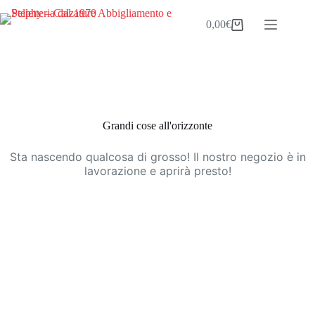
Salta
al
0,00
€
Carrello
contenuto
Vai
al
contenuto
Grandi cose all'orizzonte
Sta nascendo qualcosa di grosso! Il nostro negozio è in
lavorazione e aprirà presto!