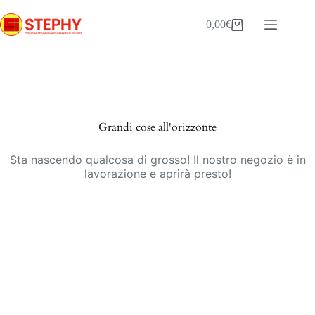
Salta
al
0,00
€
Carrello
contenuto
Vai
al
contenuto
Grandi cose all'orizzonte
Sta nascendo qualcosa di grosso! Il nostro negozio è in
lavorazione e aprirà presto!