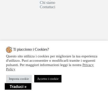
Chi siamo
Contattaci
Ti piacciono i Cookies?
Questo sito utilizza i cookies per migliorare la tua esperienza
d'utilizzo. Puoi acconsentire o modificarli tramite i seguenti
pulsanti. Per maggiori informazioni leggi la nostra
Privacy
Policy
Copyright © 2020 SEGATTINI GROUP SRL - Web
Imposta cookie
Accetto i cookie
powered by Dylog Italia S.p.a. - P.IVA 04550820239
Traduci »
Privacy
-
Termini e Condizioni