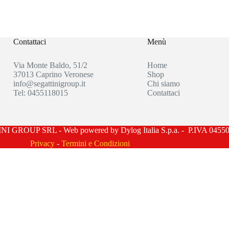
Contattaci
Menù
Via Monte Baldo, 51/2
Home
37013 Caprino Veronese
Shop
info@segattinigroup.it
Chi siamo
Tel: 0455118015
Contattaci
I GROUP SRL - Web powered by Dylog Italia S.p.a. - P.IVA 0455
Privacy
-
Termini e Condizioni
Manage consent