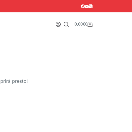
0,00
€
0
Carrello
prirà presto!