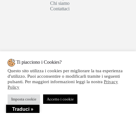
Chi siamo
Contattaci
Ti piacciono i Cookies?
Questo sito utilizza i cookies per migliorare la tua esperienza
d'utilizzo. Puoi acconsentire o modificarli tramite i seguenti
pulsanti. Per maggiori informazioni leggi la nostra
Privacy
Policy
Copyright © 2020 SEGATTINI GROUP SRL - Web
Imposta cookie
Accetto i cookie
powered by Dylog Italia S.p.a. - P.IVA 04550820239
Traduci »
Privacy
-
Termini e Condizioni