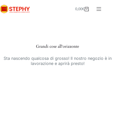
Salta
al
0,00
€
Carrello
contenuto
Vai
al
contenuto
Grandi cose all'orizzonte
Sta nascendo qualcosa di grosso! Il nostro negozio è in
lavorazione e aprirà presto!