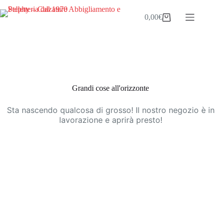
Salta
al
0,00
€
Carrello
contenuto
Vai
al
contenuto
Grandi cose all'orizzonte
Sta nascendo qualcosa di grosso! Il nostro negozio è in
lavorazione e aprirà presto!