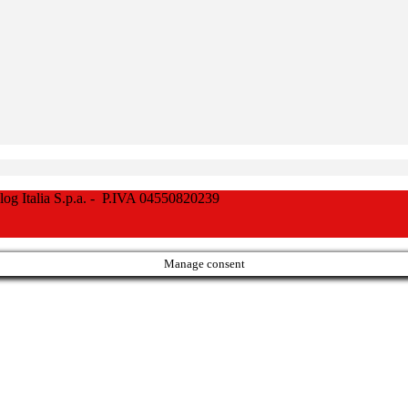
Italia S.p.a. - P.IVA 04550820239
Manage consent