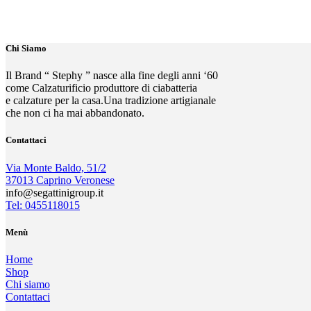
Chi Siamo
Il Brand “ Stephy ” nasce alla fine degli anni ‘60
come Calzaturificio produttore di ciabatteria
e calzature per la casa.Una tradizione artigianale
che non ci ha mai abbandonato.
Contattaci
Via Monte Baldo, 51/2
37013 Caprino Veronese
info@segattinigroup.it
Tel: 0455118015
Menù
Home
Shop
Chi siamo
Contattaci