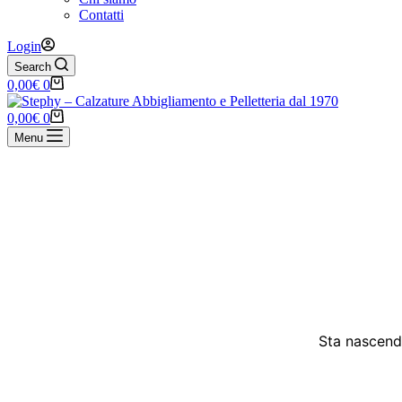
Contatti
Login
Search
Carrello
0,00
€
0
Carrello
0,00
€
0
Menu
Vai
al
contenuto
Sta nascendo