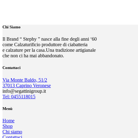
Chi Siamo
Il Brand “ Stephy ” nasce alla fine degli anni ‘60
come Calzaturificio produttore di ciabatteria
e calzature per la casa.Una tradizione artigianale
che non ci ha mai abbandonato.
Contattaci
Via Monte Baldo, 51/2
37013 Caprino Veronese
info@segattinigroup.it
Tel: 0455118015
Menù
Home
Shop
Chi siamo
Contattaci