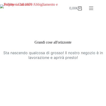
Salta
al
0,00
€
Carrello
contenuto
Vai
al
contenuto
Grandi cose all'orizzonte
Sta nascendo qualcosa di grosso! Il nostro negozio è in
lavorazione e aprirà presto!