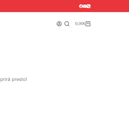
0,00
€
Carrello
prirà presto!