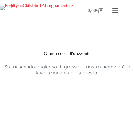
Salta
al
0,00
€
Carrello
contenuto
Vai
al
contenuto
Grandi cose all'orizzonte
Sta nascendo qualcosa di grosso! Il nostro negozio è in
lavorazione e aprirà presto!