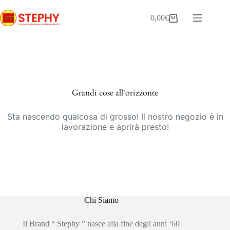
Salta
al
0,00
€
Carrello
contenuto
Vai
al
contenuto
Grandi cose all'orizzonte
Sta nascendo qualcosa di grosso! Il nostro negozio è in
lavorazione e aprirà presto!
Chi Siamo
Il Brand “ Stephy ” nasce alla fine degli anni ‘60