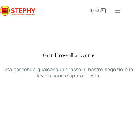
Salta
al
0,00
€
Carrello
contenuto
Vai
al
contenuto
Grandi cose all'orizzonte
Sta nascendo qualcosa di grosso! Il nostro negozio è in
lavorazione e aprirà presto!