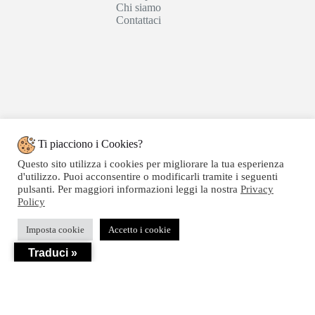
Chi siamo
Contattaci
Ti piacciono i Cookies?
Questo sito utilizza i cookies per migliorare la tua esperienza
d'utilizzo. Puoi acconsentire o modificarli tramite i seguenti
pulsanti. Per maggiori informazioni leggi la nostra
Privacy
Policy
Copyright © 2020 SEGATTINI GROUP SRL - Web
Imposta cookie
Accetto i cookie
powered by Dylog Italia S.p.a. - P.IVA 04550820239
Traduci »
Privacy
-
Termini e Condizioni