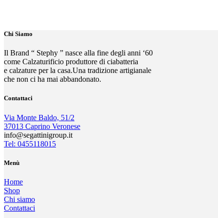
Chi Siamo
Il Brand “ Stephy ” nasce alla fine degli anni ‘60
come Calzaturificio produttore di ciabatteria
e calzature per la casa.Una tradizione artigianale
che non ci ha mai abbandonato.
Contattaci
Via Monte Baldo, 51/2
37013 Caprino Veronese
info@segattinigroup.it
Tel: 0455118015
Menù
Home
Shop
Chi siamo
Contattaci