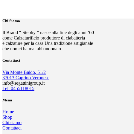
Chi Siamo
Il Brand “ Stephy ” nasce alla fine degli anni ‘60
come Calzaturificio produttore di ciabatteria
e calzature per la casa.Una tradizione artigianale
che non ci ha mai abbandonato.
Contattaci
Via Monte Baldo, 51/2
37013 Caprino Veronese
info@segattinigroup.it
Tel: 0455118015
Menù
Home
Shop
Chi siamo
Contattaci