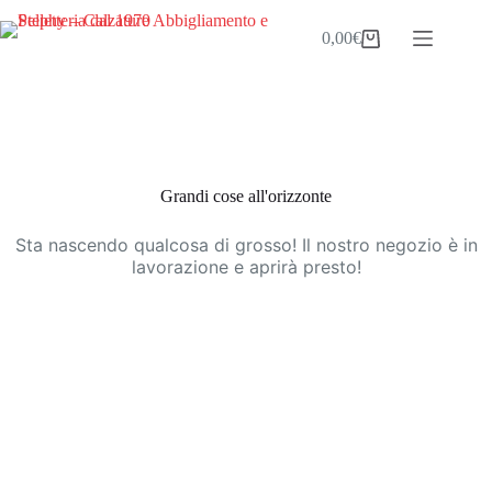
Salta
al
0,00
€
Carrello
contenuto
Vai
al
contenuto
Grandi cose all'orizzonte
Sta nascendo qualcosa di grosso! Il nostro negozio è in
lavorazione e aprirà presto!