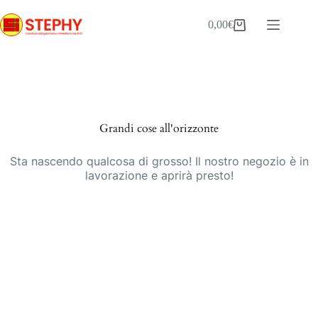
Salta
al
0,00
€
Carrello
contenuto
Vai
al
contenuto
Grandi cose all'orizzonte
Sta nascendo qualcosa di grosso! Il nostro negozio è in
lavorazione e aprirà presto!