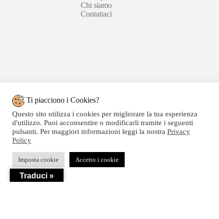
Chi siamo
Contattaci
Ti piacciono i Cookies?
Questo sito utilizza i cookies per migliorare la tua esperienza
d'utilizzo. Puoi acconsentire o modificarli tramite i seguenti
pulsanti. Per maggiori informazioni leggi la nostra
Privacy
Policy
Copyright © 2020 SEGATTINI GROUP SRL - Web
Imposta cookie
Accetto i cookie
powered by Dylog Italia S.p.a. - P.IVA 04550820239
Traduci »
Privacy
-
Termini e Condizioni