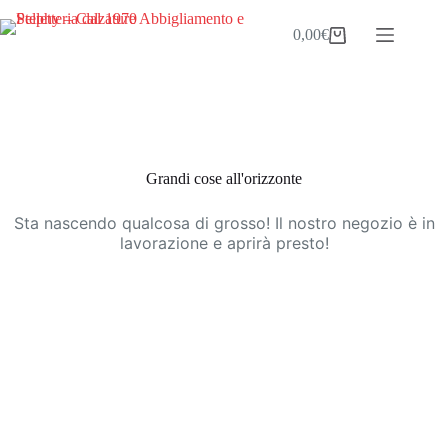
Salta
al
0,00
€
Carrello
contenuto
Vai
al
contenuto
Grandi cose all'orizzonte
Sta nascendo qualcosa di grosso! Il nostro negozio è in
lavorazione e aprirà presto!