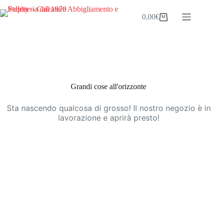
Salta
al
0,00
€
Carrello
contenuto
Vai
al
contenuto
Grandi cose all'orizzonte
Sta nascendo qualcosa di grosso! Il nostro negozio è in
lavorazione e aprirà presto!