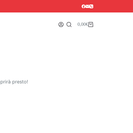
0,00
€
Carrello
prirà presto!