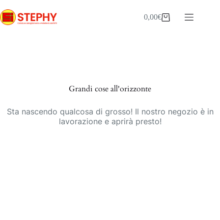
Salta
al
0,00
€
Carrello
contenuto
Vai
al
contenuto
Grandi cose all'orizzonte
Sta nascendo qualcosa di grosso! Il nostro negozio è in
lavorazione e aprirà presto!