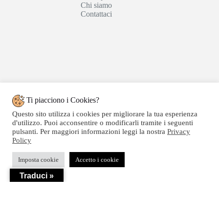
Chi siamo
Contattaci
Ti piacciono i Cookies?
Questo sito utilizza i cookies per migliorare la tua esperienza
d'utilizzo. Puoi acconsentire o modificarli tramite i seguenti
pulsanti. Per maggiori informazioni leggi la nostra
Privacy
Policy
Copyright © 2020 SEGATTINI GROUP SRL - Web
Imposta cookie
Accetto i cookie
powered by Dylog Italia S.p.a. - P.IVA 04550820239
Traduci »
Privacy
-
Termini e Condizioni