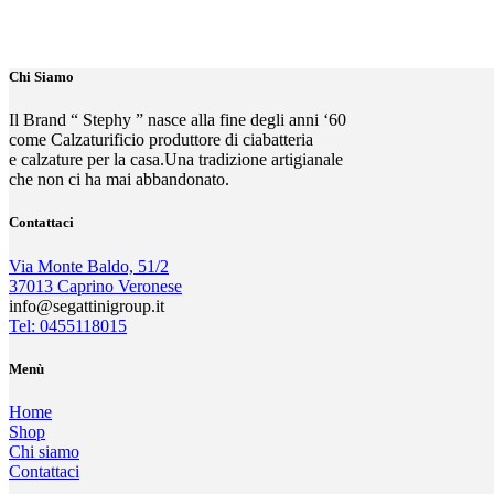
Chi Siamo
Il Brand “ Stephy ” nasce alla fine degli anni ‘60
come Calzaturificio produttore di ciabatteria
e calzature per la casa.Una tradizione artigianale
che non ci ha mai abbandonato.
Contattaci
Via Monte Baldo, 51/2
37013 Caprino Veronese
info@segattinigroup.it
Tel: 0455118015
Menù
Home
Shop
Chi siamo
Contattaci