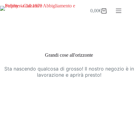
Salta
al
0,00
€
Carrello
contenuto
Vai
al
contenuto
Grandi cose all'orizzonte
Sta nascendo qualcosa di grosso! Il nostro negozio è in
lavorazione e aprirà presto!