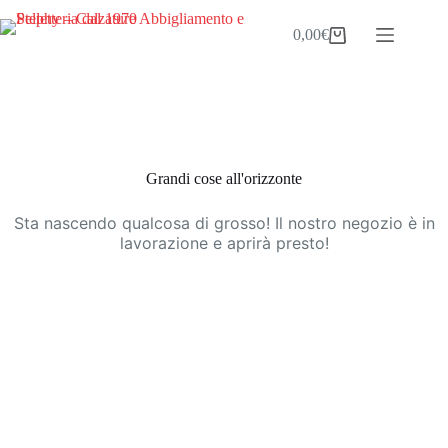
Salta
al
0,00
€
Carrello
contenuto
Vai
al
contenuto
Grandi cose all'orizzonte
Sta nascendo qualcosa di grosso! Il nostro negozio è in
lavorazione e aprirà presto!