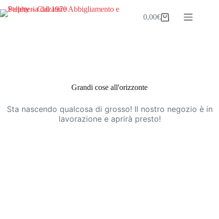
Salta
al
0,00
€
Carrello
contenuto
Vai
al
contenuto
Grandi cose all'orizzonte
Sta nascendo qualcosa di grosso! Il nostro negozio è in
lavorazione e aprirà presto!