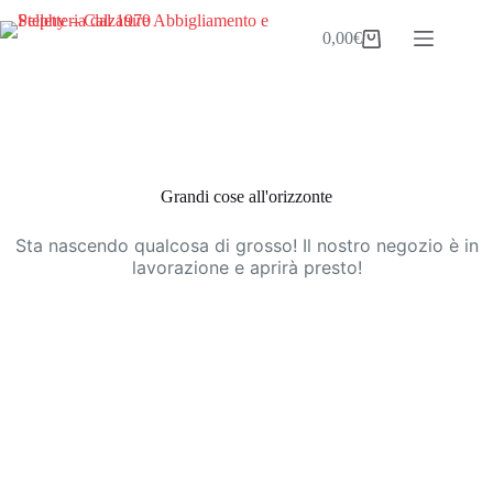
Salta
al
0,00
€
Carrello
contenuto
Vai
al
contenuto
Grandi cose all'orizzonte
Sta nascendo qualcosa di grosso! Il nostro negozio è in
lavorazione e aprirà presto!