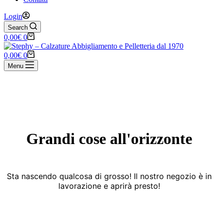
Login
Search
Carrello
0,00
€
0
Carrello
0,00
€
0
Menu
Vai
al
contenuto
Grandi cose all'orizzonte
Sta nascendo qualcosa di grosso! Il nostro negozio è in
lavorazione e aprirà presto!