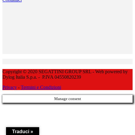
Copyright © 2020 SEGATTINI GROUP SRL - Web powered by
Dylog Italia S.p.a. - P.IVA 04550820239
Privacy
-
Termini e Condizioni
Manage consent
Traduci »