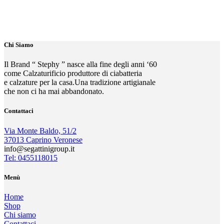
Chi Siamo
Il Brand “ Stephy ” nasce alla fine degli anni ‘60
come Calzaturificio produttore di ciabatteria
e calzature per la casa.Una tradizione artigianale
che non ci ha mai abbandonato.
Contattaci
Via Monte Baldo, 51/2
37013 Caprino Veronese
info@segattinigroup.it
Tel: 0455118015
Menù
Home
Shop
Chi siamo
Contattaci