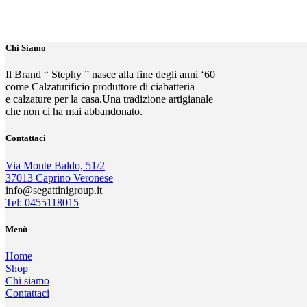
Chi Siamo
Il Brand “ Stephy ” nasce alla fine degli anni ‘60
come Calzaturificio produttore di ciabatteria
e calzature per la casa.Una tradizione artigianale
che non ci ha mai abbandonato.
Contattaci
Via Monte Baldo, 51/2
37013 Caprino Veronese
info@segattinigroup.it
Tel: 0455118015
Menù
Home
Shop
Chi siamo
Contattaci