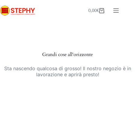
Salta
al
0,00
€
Carrello
contenuto
Vai
al
contenuto
Grandi cose all'orizzonte
Sta nascendo qualcosa di grosso! Il nostro negozio è in
lavorazione e aprirà presto!