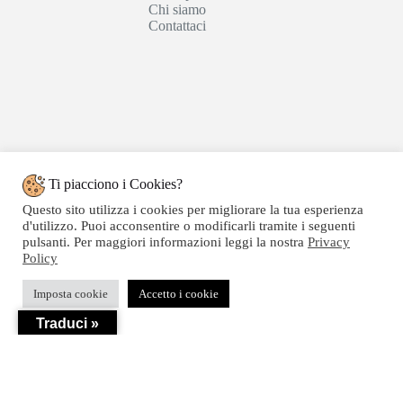
Chi siamo
Contattaci
Ti piacciono i Cookies?
Questo sito utilizza i cookies per migliorare la tua esperienza
d'utilizzo. Puoi acconsentire o modificarli tramite i seguenti
pulsanti. Per maggiori informazioni leggi la nostra
Privacy
Policy
Copyright © 2020 SEGATTINI GROUP SRL - Web
Imposta cookie
Accetto i cookie
powered by Dylog Italia S.p.a. - P.IVA 04550820239
Traduci »
Privacy
-
Termini e Condizioni