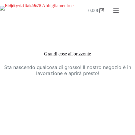
Salta
al
0,00
€
Carrello
contenuto
Vai
al
contenuto
Grandi cose all'orizzonte
Sta nascendo qualcosa di grosso! Il nostro negozio è in
lavorazione e aprirà presto!