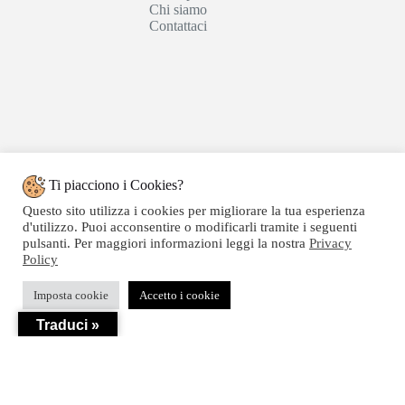
Chi siamo
Contattaci
Ti piacciono i Cookies?
Questo sito utilizza i cookies per migliorare la tua esperienza
d'utilizzo. Puoi acconsentire o modificarli tramite i seguenti
pulsanti. Per maggiori informazioni leggi la nostra
Privacy
Policy
Copyright © 2020 SEGATTINI GROUP SRL - Web
Imposta cookie
Accetto i cookie
powered by Dylog Italia S.p.a. - P.IVA 04550820239
Traduci »
Privacy
-
Termini e Condizioni