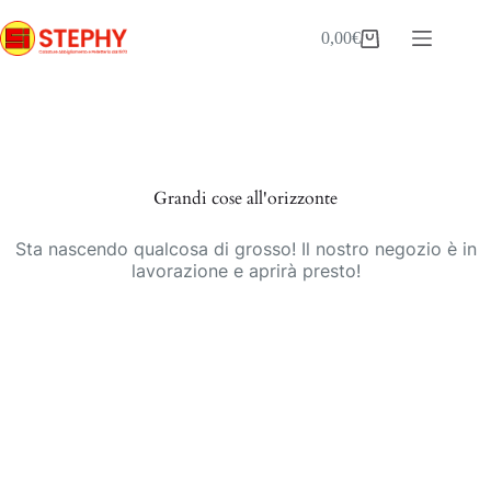
Salta
al
0,00
€
Carrello
contenuto
Vai
al
contenuto
Grandi cose all'orizzonte
Sta nascendo qualcosa di grosso! Il nostro negozio è in
lavorazione e aprirà presto!