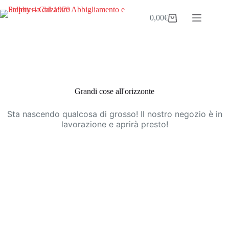
Salta
al
0,00
€
Carrello
contenuto
Vai
al
contenuto
Grandi cose all'orizzonte
Sta nascendo qualcosa di grosso! Il nostro negozio è in
lavorazione e aprirà presto!