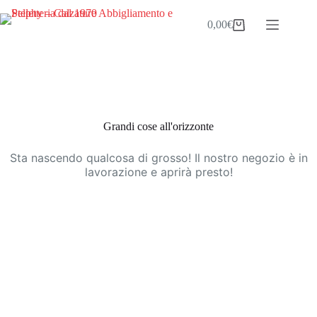
Salta
al
0,00
€
Carrello
contenuto
Vai
al
contenuto
Grandi cose all'orizzonte
Sta nascendo qualcosa di grosso! Il nostro negozio è in
lavorazione e aprirà presto!