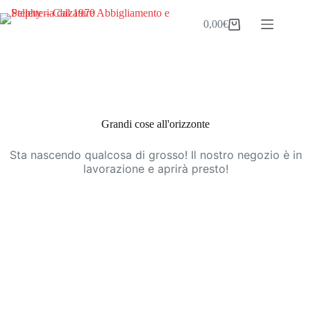
Salta
al
0,00
€
Carrello
contenuto
Vai
al
contenuto
Grandi cose all'orizzonte
Sta nascendo qualcosa di grosso! Il nostro negozio è in
lavorazione e aprirà presto!