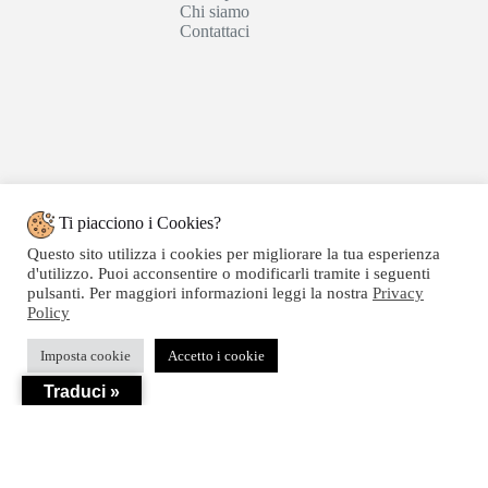
Chi siamo
Contattaci
Ti piacciono i Cookies?
Questo sito utilizza i cookies per migliorare la tua esperienza
d'utilizzo. Puoi acconsentire o modificarli tramite i seguenti
pulsanti. Per maggiori informazioni leggi la nostra
Privacy
Policy
Copyright © 2020 SEGATTINI GROUP SRL - Web
Imposta cookie
Accetto i cookie
powered by Dylog Italia S.p.a. - P.IVA 04550820239
Traduci »
Privacy
-
Termini e Condizioni