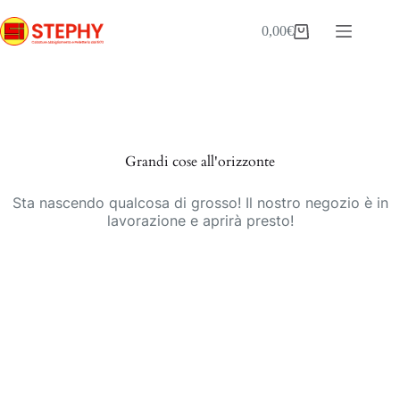
Salta
al
0,00
€
Carrello
contenuto
Vai
al
contenuto
Grandi cose all'orizzonte
Sta nascendo qualcosa di grosso! Il nostro negozio è in
lavorazione e aprirà presto!