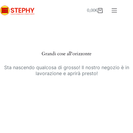
Salta
al
0,00
€
Carrello
contenuto
Vai
al
contenuto
Grandi cose all'orizzonte
Sta nascendo qualcosa di grosso! Il nostro negozio è in
lavorazione e aprirà presto!