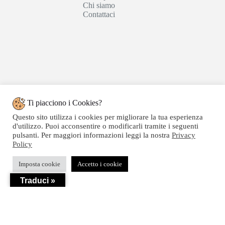
Chi siamo
Contattaci
Ti piacciono i Cookies?
Questo sito utilizza i cookies per migliorare la tua esperienza
d'utilizzo. Puoi acconsentire o modificarli tramite i seguenti
pulsanti. Per maggiori informazioni leggi la nostra
Privacy
Policy
Copyright © 2020 SEGATTINI GROUP SRL - Web
Imposta cookie
Accetto i cookie
powered by Dylog Italia S.p.a. - P.IVA 04550820239
Traduci »
Privacy
-
Termini e Condizioni