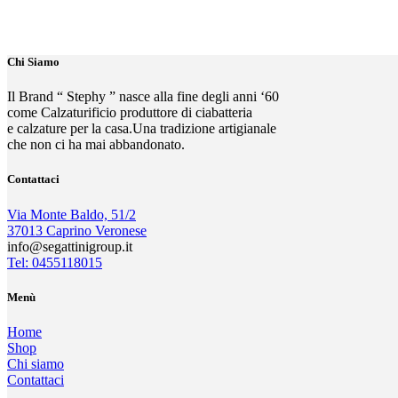
Chi Siamo
Il Brand “ Stephy ” nasce alla fine degli anni ‘60
come Calzaturificio produttore di ciabatteria
e calzature per la casa.Una tradizione artigianale
che non ci ha mai abbandonato.
Contattaci
Via Monte Baldo, 51/2
37013 Caprino Veronese
info@segattinigroup.it
Tel: 0455118015
Menù
Home
Shop
Chi siamo
Contattaci