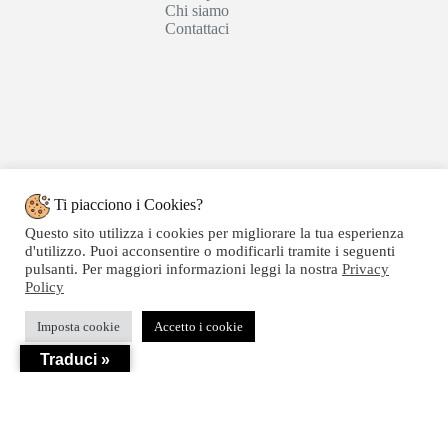
Chi siamo
Contattaci
Ti piacciono i Cookies?
Questo sito utilizza i cookies per migliorare la tua esperienza
d'utilizzo. Puoi acconsentire o modificarli tramite i seguenti
pulsanti. Per maggiori informazioni leggi la nostra
Privacy
Policy
Copyright © 2020 SEGATTINI GROUP SRL - Web
Imposta cookie
Accetto i cookie
powered by Dylog Italia S.p.a. - P.IVA 04550820239
Traduci »
Privacy
-
Termini e Condizioni