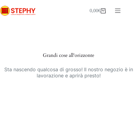
Salta
al
0,00
€
Carrello
contenuto
Vai
al
contenuto
Grandi cose all'orizzonte
Sta nascendo qualcosa di grosso! Il nostro negozio è in
lavorazione e aprirà presto!