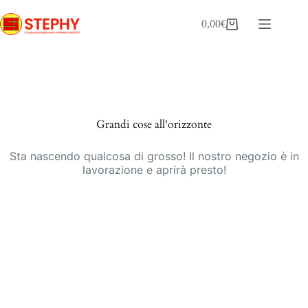
Salta
al
0,00
€
Carrello
contenuto
Vai
al
contenuto
Grandi cose all'orizzonte
Sta nascendo qualcosa di grosso! Il nostro negozio è in
lavorazione e aprirà presto!