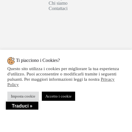
Chi siamo
Contattaci
Ti piacciono i Cookies?
Questo sito utilizza i cookies per migliorare la tua esperienza
d'utilizzo. Puoi acconsentire o modificarli tramite i seguenti
pulsanti. Per maggiori informazioni leggi la nostra
Privacy
Policy
Copyright © 2020 SEGATTINI GROUP SRL - Web
Imposta cookie
Accetto i cookie
powered by Dylog Italia S.p.a. - P.IVA 04550820239
Traduci »
Privacy
-
Termini e Condizioni