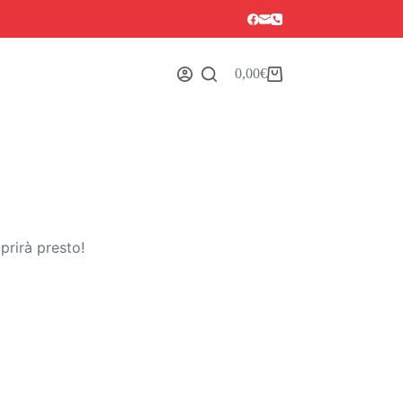
0,00
€
Carrello
prirà presto!